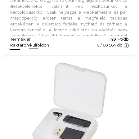
A kameratakaró egyszerre védi meg digitális életünket az
illetéktelenektől, valamint védi eszközünket a
karcolódásoktól. Csak helyezze a webkamerára és pár
másodpercig erősen tartsa a megfelelő tapadás
érdekében. A csúsztató fedéllel nyitható és zárható a
kamera lencséje. A laptop tökéletes csukódását nem
akadályozza. A legtöbb kamerával rendelkező laptoppal
Termék ár
149 Ft/db
kompatibilis.
Raktáron/külföldön
0
/
60 564
db