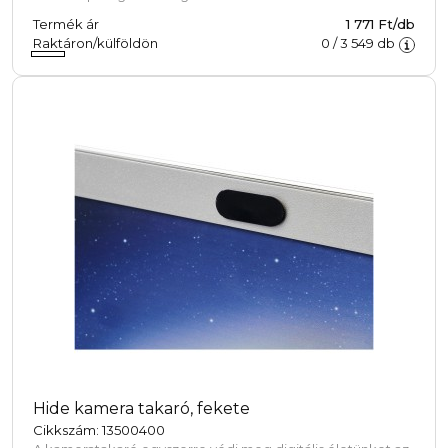
Termék ár
1 771 Ft/db
Raktáron/külföldön
0
/
3 549
db
Hide kamera takaró, fekete
Cikkszám: 13500400