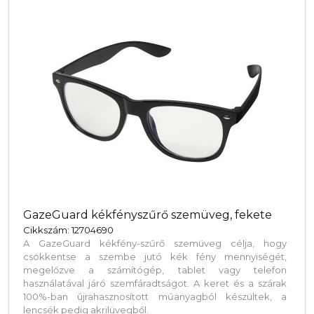
GazeGuard kékfényszűrő szemüveg, fekete
Cikkszám: 12704690
A GazeGuard kékfény-szűrő szemüveg célja, hogy
csökkentse a szembe jutó kék fény mennyiségét,
megelőzve a számítógép, tablet vagy telefon
használatával járó szemfáradtságot. A keret és a szárak
100%-ban újrahasznosított műanyagból készültek, a
lencsék pedig akrilüvegből.