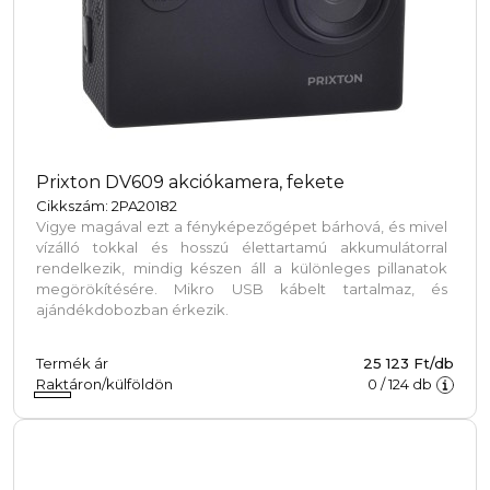
Prixton DV609 akciókamera, fekete
Cikkszám: 2PA20182
Vigye magával ezt a fényképezőgépet bárhová, és mivel
vízálló tokkal és hosszú élettartamú akkumulátorral
rendelkezik, mindig készen áll a különleges pillanatok
megörökítésére. Mikro USB kábelt tartalmaz, és
ajándékdobozban érkezik.
Termék ár
25 123 Ft/db
Raktáron/külföldön
0
/
124
db