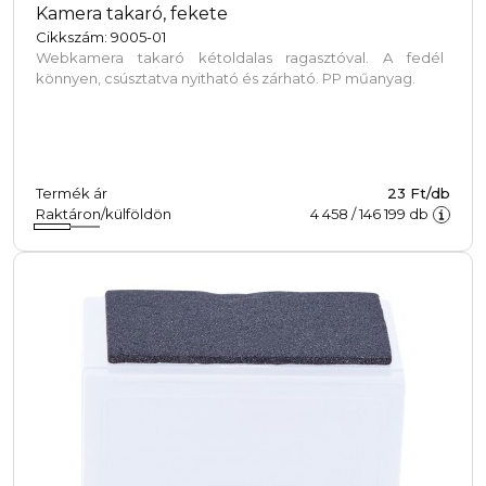
Kamera takaró, fekete
Cikkszám: 9005-01
Webkamera takaró kétoldalas ragasztóval. A fedél
könnyen, csúsztatva nyitható és zárható. PP műanyag.
Termék ár
23 Ft/db
Raktáron/külföldön
4 458
/
146 199
db