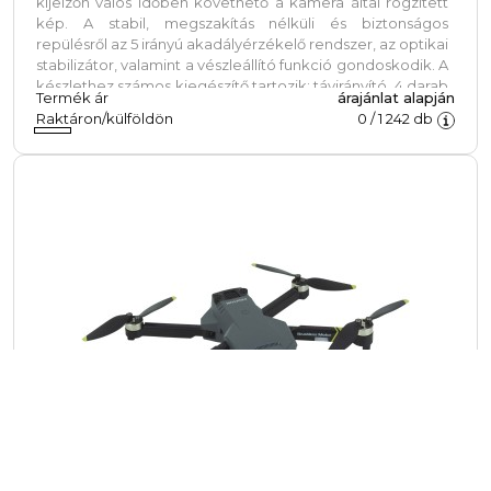
kijelzőn valós időben követhető a kamera által rögzített
kép. A stabil, megszakítás nélküli és biztonságos
repülésről az 5 irányú akadályérzékelő rendszer, az optikai
stabilizátor, valamint a vészleállító funkció gondoskodik. A
készlethez számos kiegészítő tartozik: távirányító, 4 darab
Termék ár
árajánlat alapján
tartalék propeller, USB-töltőkábel, csavarhúzó, használati
Raktáron/külföldön
0
/
1 242
db
útmutató és egy hordtáska.