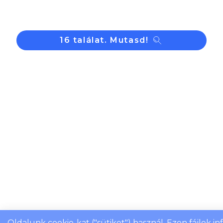
Katalógus
Kiemelt ajánlataink
Tulajdonságok
16 találat. Mutasd!
A feltüntetett árak és termékadatok tájékoztató
jellegűek, melyekért nem vállalunk felelősséget. Az
árak az áfát nem tartalmazzák.
Oldalunk cookie-kat ("sütiket") használ. Ezen fájlok i