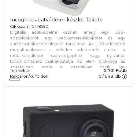
Incognito adatvédelmi készlet, fekete
Cikkszám: 12418590
Digitális adatvédelmi készlet, amely egy USB-
adatblokkolót, egy webkamera-blokkolót és egy
audiocsatlakozó-blokkolót tartalmaz. Az USB-adatvédő
megakadályozza a véletlen adatcserét, amikor a
mobilkészüléket számítógéphez vagy nyilvános
töltőállomáshoz csatlakoztatja. Az elem blokkolja az
adatátvitelt, amíg a készüléket töltik, így
Termék ár
2 701 Ft/db
megakadályozza az adatok ellopását vagy a
Raktáron/külföldön
0
/
6 481
db
rosszindulatú programok telepítését. A webkamera-
blokkoló a laptop webkamerája elé rögzíthető, hogy
megakadályozza a webkamerához való nem kívánt
hozzáférést. A hangcsatlakozó-blokkoló a készülék AUX-
portjába helyezhető, hogy harmadik személyek ne
hallgathassanak bele a beszélgetésekbe. Védődobozban
szállítjuk.