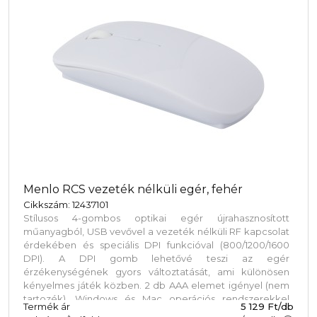
Menlo RCS vezeték nélküli egér, fehér
Cikkszám: 12437101
Stílusos 4-gombos optikai egér újrahasznosított
műanyagból, USB vevővel a vezeték nélküli RF kapcsolat
érdekében és speciális DPI funkcióval (800/1200/1600
DPI). A DPI gomb lehetővé teszi az egér
érzékenységének gyors változtatását, ami különösen
kényelmes játék közben. 2 db AAA elemet igényel (nem
tartozék). Windows és Mac operációs rendszerekkel
Termék ár
5 129 Ft/db
kompatibilis. Kraftpapír dobozban szállítjuk.