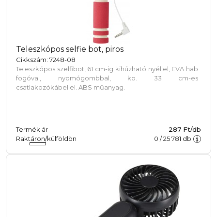
Teleszkópos selfie bot, piros
Cikkszám: 7248-08
Teleszkópos szelfibot, 61 cm-ig kihúzható nyéllel, EVA hab
fogóval, nyomógombbal, kb. 33 cm-es
csatlakozókábellel. ABS műanyag.
Termék ár
287 Ft/db
Raktáron/külföldön
0
/
25 781
db