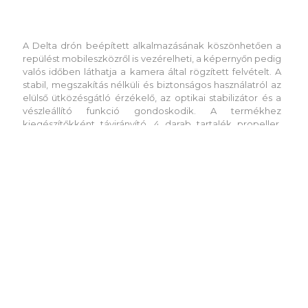
Prixton Delta drón, fekete
Cikkszám: 2PA17490
A Delta drón beépített alkalmazásának köszönhetően a
repülést mobileszközről is vezérelheti, a képernyőn pedig
valós időben láthatja a kamera által rögzített felvételt. A
stabil, megszakítás nélküli és biztonságos használatról az
elülső ütközésgátló érzékelő, az optikai stabilizátor és a
vészleállító funkció gondoskodik. A termékhez
kiegészítőkként távirányító, 4 darab tartalék propeller,
Termék ár
árajánlat alapján
USB-töltőkábel, csavarhúzó, használati útmutató és egy
Raktáron/külföldön
0
/
1 362
db
hordtáska tartozik.