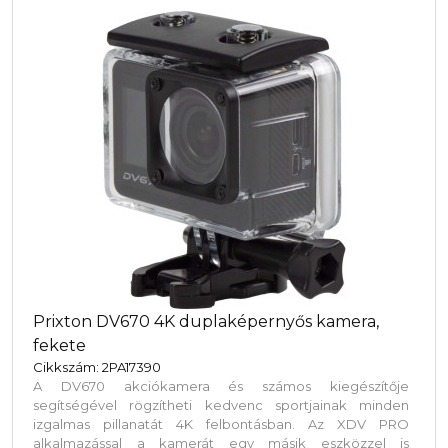
Prixton DV670 4K duplaképernyős kamera,
fekete
Cikkszám: 2PA17390
A DV670 akciókamera és számos kiegészítője
segítségével rögzítheti kedvenc sportjainak minden
izgalmas pillanatát 4K felbontásban. Az XDV PRO
alkalmazással a kamerát egy másik eszközzel is