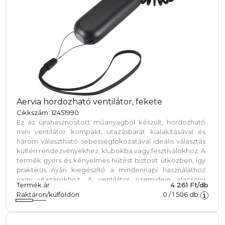
Aervia hordozható ventilátor, fekete
Cikkszám: 12451990
Ez az újrahasznosított műanyagból készült, hordozható
mini ventilátor kompakt, utazásbarát kialakításával és
három választható sebességfokozatával ideális választás
kültéri rendezvényekhez, klubokba vagy fesztiválokhoz. A
termék gyors és kényelmes hűtést biztosít útközben, így
praktikus nyári kiegészítő a mindennapi használathoz
vagy utazásokhoz. A ventilátor üzemideje alacsony
Termék ár
4 261 Ft/db
fokozaton 3 óra, közepes fokozaton 2 óra, magas
Raktáron/külföldön
0
/
1 506
db
fokozaton pedig 1,2 óra. Az akkumulátor a mellékelt USB-
A - USB-C töltőkábellel tölthető fel, a teljes feltöltési idő 0-
ról 100%-ra 2 órát vesz igénybe.