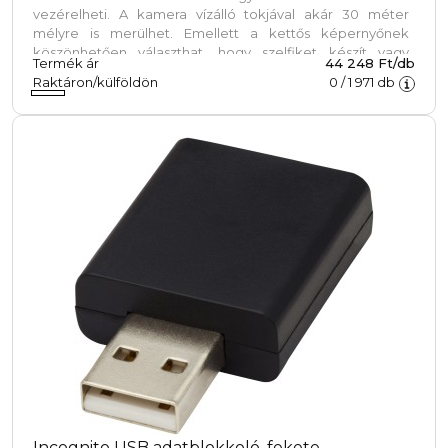
vezérelheti. A kamera vízálló tokjával akár 30 méter
mélyre is merülhet. Emellett a kettős képernyőnek
köszönhetően választhat, hogy szelfiket készít vagy
Termék ár
44 248 Ft/db
hagyományos módban rögzít.
Raktáron/külföldön
0
/
1 971
db
Incognito USB adatblokkoló, fekete