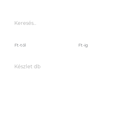
Részletes keresés
Keresés...
Listaár
Ft-tól
Ft-ig
-
Készlet db
db
raktárról azonnal
külföldről
napon belül
Ajándéktárgyak
egyéb elektronika
Ruhák
Márka
Szín
Emblémázás