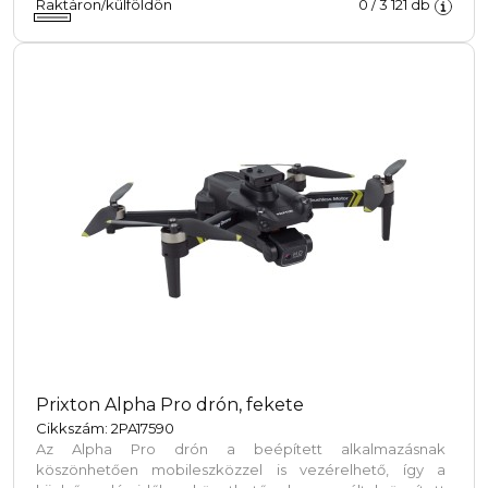
Raktáron/külföldön
0
/
3 121
db
Prixton Alpha Pro drón, fekete
Cikkszám: 2PA17590
Az Alpha Pro drón a beépített alkalmazásnak
köszönhetően mobileszközzel is vezérelhető, így a