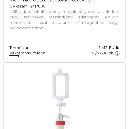
Cikkszám: 12417890
USB adatblokkoló, amely megakadályozza a véletlen
vagy szándékos rosszindulatú adatcserét, amikor
mobileszközt csatlakoztatunk számítógéphez vagy
nyilvános töltőhöz.
Termék ár
1 412 Ft/db
Raktáron/külföldön
0
/
7 680
db