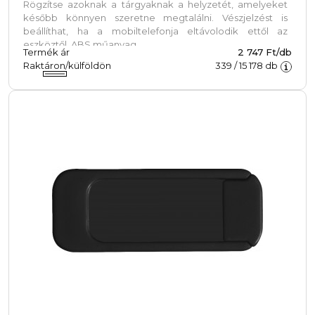
Rögzítse azoknak a tárgyaknak a helyzetét, amelyeket
később könnyen szeretne megtalálni. Vészjelzést is
beállíthat, ha a mobiltelefonja eltávolodik ettől az
eszköztől. ABS műanyag.
Termék ár
2 747 Ft/db
Raktáron/külföldön
339
/
15 178
db