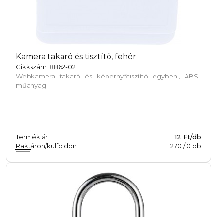
Kamera takaró és tisztító, fehér
Cikkszám: 8862-02
Webkamera takaró és képernyőtisztító egyben., ABS
műanyag
Termék ár
12 Ft/db
Raktáron/külföldön
270
/
0
db