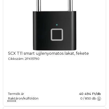
SCX T11 smart ujjlenyomatos lakat, fekete
Cikkszám: 2PX15790
Termék ár
40 494 Ft/db
Raktáron/külföldön
0
/
850
db