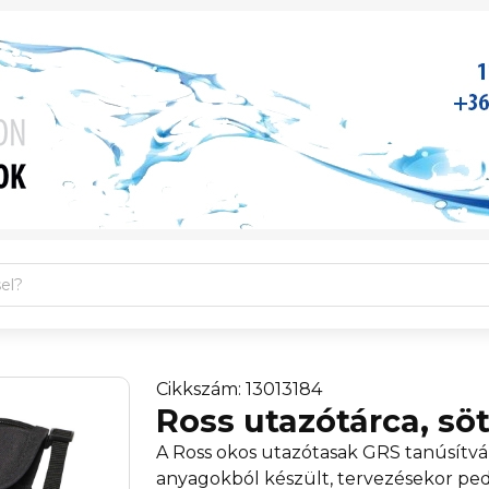
Cikkszám: 13013184
Ross utazótárca, sö
A Ross okos utazótasak GRS tanúsítvá
anyagokból készült, tervezésekor ped