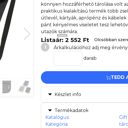
könnyen hozzáférhető tárolása volt a
praktikus kialakítású termék több zse
útlevél, kártyák, aprópénz és kábelek
pánt kényelmes viseletet tesz lehetővé
utazók számára.
Listaár: 2 552 Ft
Olcsóbban szer
1
Árkalkulációhoz adj meg érvény
darab
TEDD 
Készlet info
Termékadatok
Katalógus
:
Gif
Kategória
:
tár