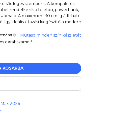
z elsődleges szempont. A kompakt és
bbel rendelkezik a telefon, powerbank,
 számára. A maximum 130 cm-ig állítható
, így ideális utazási kiegészítő a modern
Mutasd minden szín készletét
etném!
es darabszámot!
A KOSÁRBA
t Max 2026
ca