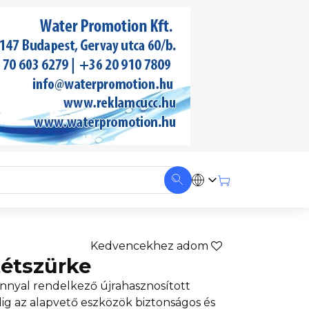
Kedvencekhez adom
tétszürke
nnyal rendelkező újrahasznosított
ig az alapvető eszközök biztonságos és