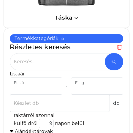
Táska
Termékkategóriák
Részletes keresés
Keresés...
Listaár
Ft-tól
Ft-ig
-
Készlet db
db
raktárról azonnal
külföldről
napon belül
Ajándéktárgyak