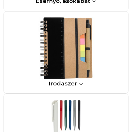
Esernyő, esőkabát
Irodaszer