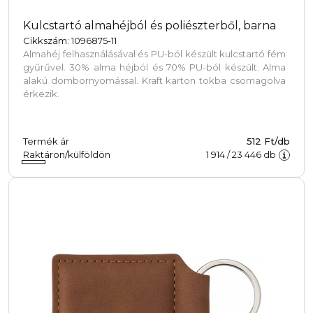
Kulcstartó almahéjból és poliészterből, barna
Cikkszám: 1096875-11
Almahéj felhasználásával és PU-ból készült kulcstartó fém
gyűrűvel. 30% alma héjból és 70% PU-ból készült. Alma
alakú dombornyomással. Kraft karton tokba csomagolva
érkezik.
Termék ár
512 Ft/db
Raktáron/külföldön
1 914
/
23 446
db