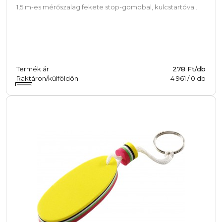
1,5 m-es mérőszalag fekete stop-gombbal, kulcstartóval.
Termék ár
278 Ft/db
Raktáron/külföldön
4 961
/
0
db