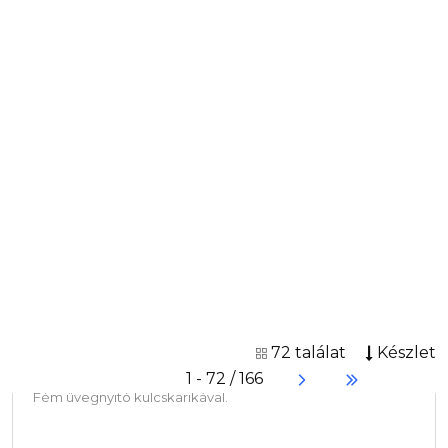
1 - 72 / 166
Alumínium üvegnyitó/kulcstartó, zöld
Cikkszám: 8517-04CD
Fém üvegnyitó kulcskarikával.