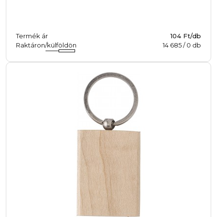
Termék ár
104 Ft/db
Raktáron/külföldön
14 685
/
0
db