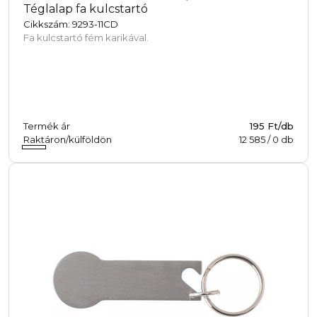
Téglalap fa kulcstartó
Cikkszám: 9293-11CD
Fa kulcstartó fém karikával.
Termék ár
195 Ft/db
Raktáron/külföldön
12 585
/
0
db