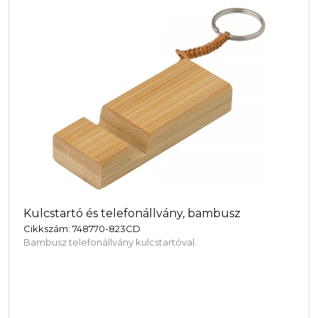
Kulcstartó és telefonállvány, bambusz
Cikkszám: 748770-823CD
Bambusz telefonállvány kulcstartóval.
Oldalunk cookie-kat ("sütiket") használ. Ezen fájlok i
szokásairól és növelik a felhasználói élményt, de nem
beleegyezel a cookie-k használatába.