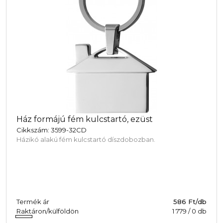
Ház formájú fém kulcstartó, ezüst
Cikkszám: 3599-32CD
Házikó alakú fém kulcstartó díszdobozban.
Termék ár
586 Ft/db
Raktáron/külföldön
1 779
/
0
db