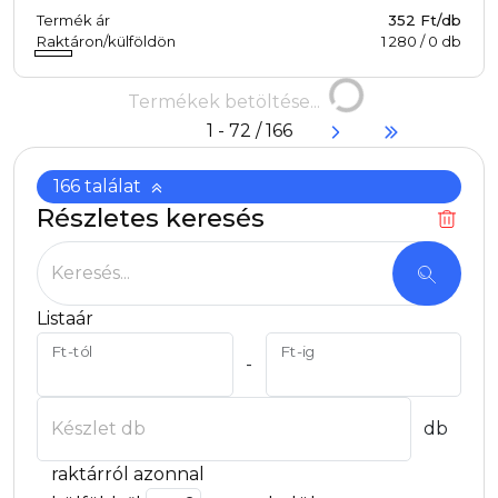
Termék ár
352 Ft/db
Raktáron/külföldön
1 280
/
0
db
Termékek
Termékek betöltése...
betöltése...
1 - 72 / 166
166 találat
Részletes keresés
166 találat. Mutasd!
Keresés...
Listaár
Ft-tól
Ft-ig
-
Készlet db
db
raktárról azonnal