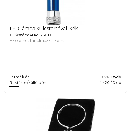
LED lámpa kulcstartóval, kék
Cikkszám: 4845-23CD
Az elemet tartalmazza. Fém.
Termék ár
676 Ft/db
Raktáron/külföldön
1 420
/
0
db