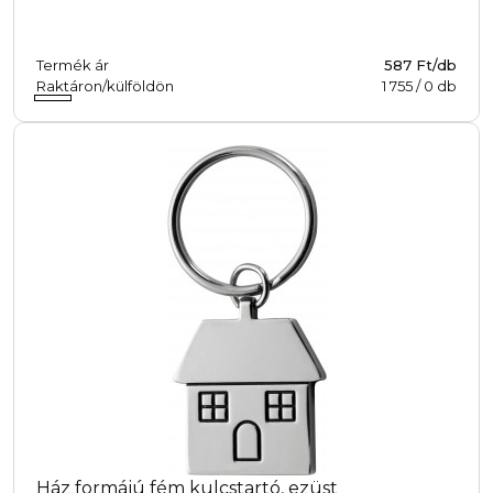
Termék ár
587 Ft/db
Raktáron/külföldön
1 755
/
0
db
Ház formájú fém kulcstartó, ezüst