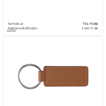
Termék ár
734 Ft/db
Raktáron/külföldön
2 451
/
0
db