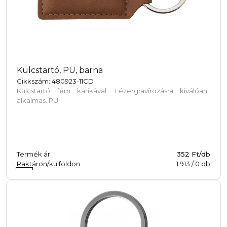
Kulcstartó, PU, barna
Cikkszám: 480923-11CD
Kulcstartó fém karikával. Lézergravírozásra kiválóan
alkalmas. PU.
Termék ár
352 Ft/db
Raktáron/külföldön
1 913
/
0
db