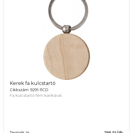
Kerek fa kulcstartó
Cikkszám: 9291-11CD
Fa kulcstartó fém karikával.
Termék ár
198 Ft/db