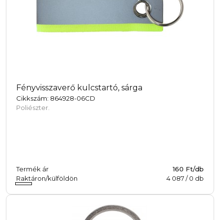
Fényvisszaverő kulcstartó, sárga
Cikkszám: 864928-06CD
Poliészter.
Termék ár
160 Ft/db
Raktáron/külföldön
4 087
/
0
db