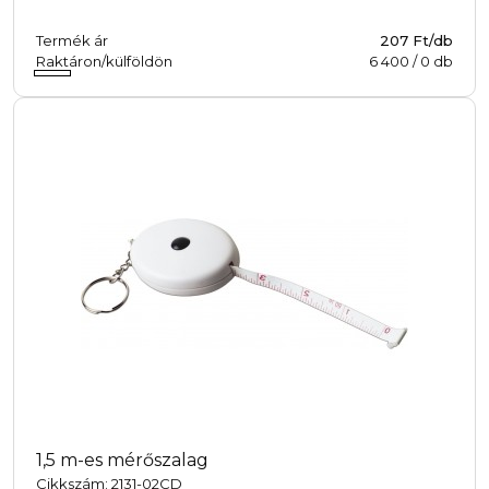
Termék ár
207 Ft/db
Raktáron/külföldön
6 400
/
0
db
1,5 m-es mérőszalag
Cikkszám: 2131-02CD