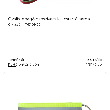
Ovális lebegő habszivacs kulcstartó, sárga
Cikkszám: 1167-09CD
Termék ár
154 Ft/db
Raktáron/külföldön
4 191
/
0
db