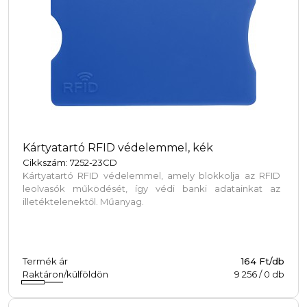
Kártyatartó RFID védelemmel, kék
Cikkszám: 7252-23CD
Kártyatartó RFID védelemmel, amely blokkolja az RFID
leolvasók működését, így védi banki adatainkat az
illetéktelenektől. Műanyag.
Termék ár
164 Ft/db
Raktáron/külföldön
9 256
/
0
db