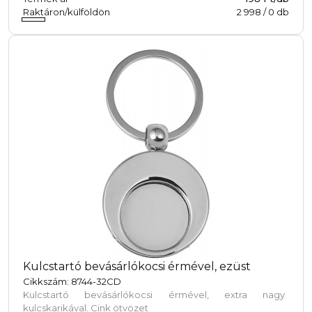
Raktáron/külföldön
2 998
/
0
db
Kulcstartó bevásárlókocsi érmével, ezüst
Cikkszám: 8744-32CD
Kulcstartó bevásárlókocsi érmével, extra nagy
kulcskarikával. Cink ötvözet