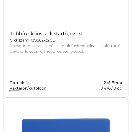
Többfunkciós kulcstartó, ezüst
Cikkszám: 739582-32CD
Rozsdamentes acél multifunkcionális kulcstartó
bevásárlókocsi-érmével és sörnyitóval.
Termék ár
241 Ft/db
Raktáron/külföldön
9 476
/
0
db