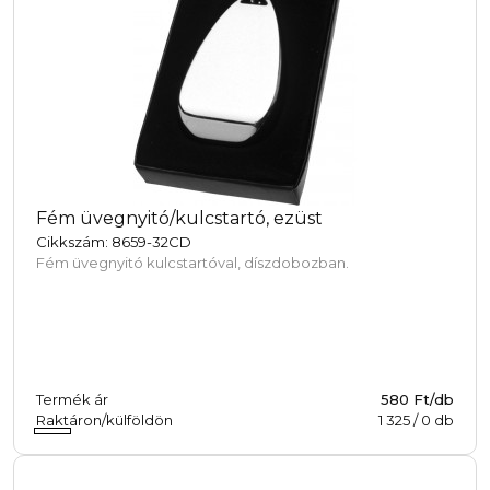
Fém üvegnyitó/kulcstartó, ezüst
Cikkszám: 8659-32CD
Fém üvegnyitó kulcstartóval, díszdobozban.
Termék ár
580 Ft/db
Raktáron/külföldön
1 325
/
0
db