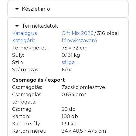
Készlet info
Termékadatok
Katalógus
:
Gift Mix 2026
/ 316. oldal
Kategória
:
fényvisszaverő
Termékméret:
75 × 72 cm
Súly:
0.131 kg
Szín:
sárga
Származás:
Kína
Csomagolás / export
Csomagolás:
Zacskó ömlesztve
3
Csomagolás
0.654 dm
térfogata:
Csomag:
50 db
Karton:
100 db
Karton súly:
13.1 kg
Karton méret:
34 × 40,5 × 47,5 cm