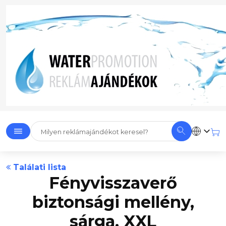
Találati lista
Fényvisszaverő
biztonsági mellény,
sárga, XXL