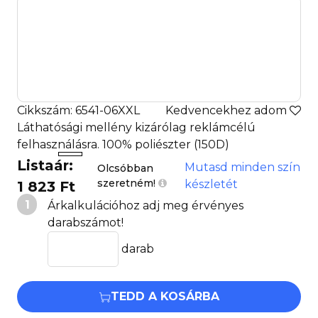
Cikkszám: 6541-06XXL
Kedvencekhez adom
Láthatósági mellény kizárólag reklámcélú
felhasználásra. 100% poliészter (150D)
Listaár:
Mutasd minden szín
Olcsóbban
szeretném!
készletét
1 823 Ft
1
Árkalkulációhoz adj meg érvényes
darabszámot!
darab
TEDD A KOSÁRBA