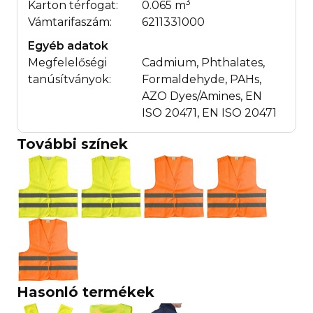
3
Karton térfogat:
0.065 m
Vámtarifaszám:
6211331000
Egyéb adatok
Megfelelőségi
Cadmium, Phthalates,
tanúsítványok:
Formaldehyde, PAHs,
AZO Dyes/Amines, EN
ISO 20471, EN ISO 20471
További színek
Hasonló termékek