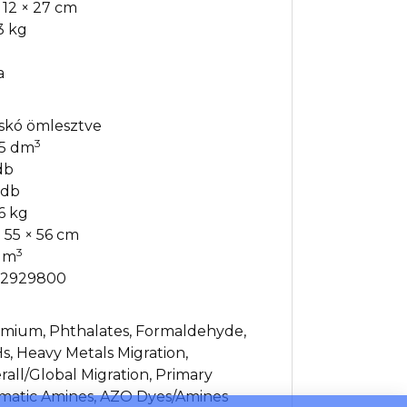
 12 × 27 cm
3 kg
a
skó ömlesztve
3
35 dm
db
 db
6 kg
× 55 × 56 cm
3
6 m
02929800
mium, Phthalates, Formaldehyde,
s, Heavy Metals Migration,
rall/Global Migration, Primary
matic Amines, AZO Dyes/Amines