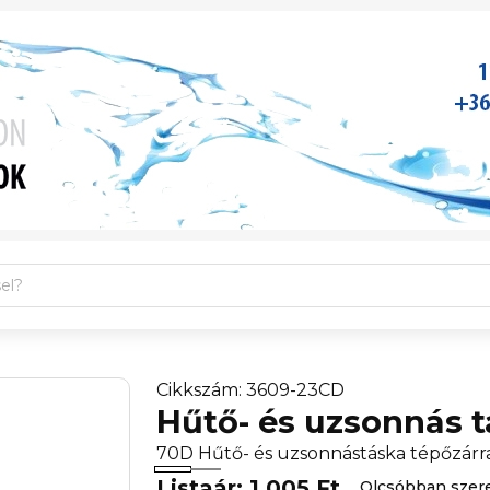
Cikkszám: 3609-23CD
Hűtő- és uzsonnás t
70D Hűtő- és uzsonnástáska tépőzárral
Listaár: 1 005 Ft
Olcsóbban szer