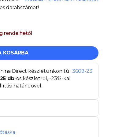
es darabszámot!
ig rendelhető!
A KOSÁRBA
hina Direct készletünkön túl
3609-23
125
db
-os készletről, -23%-kal
tási határidővel.
őtáska