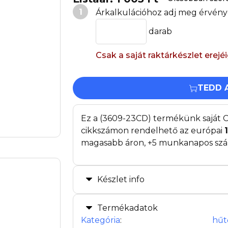
1
Árkalkulációhoz adj meg érvény
darab
Csak a saját raktárkészlet erejé
TEDD 
Ez a (3609-23CD) termékünk saját C
cikkszámon rendelhető az európai
magasabb áron, +5 munkanapos szállí
Készlet info
Termékadatok
Kategória
:
hűt