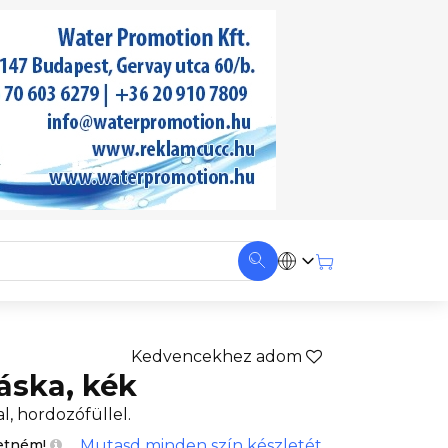
Kedvencekhez adom
áska, kék
, hordozófüllel.
Mutasd minden szín készletét
etném!