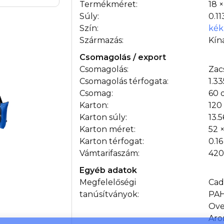
Termékméret:
18 ×
Súly:
0.11
Szín:
kék
Származás:
Kín
Csomagolás / export
Csomagolás:
Zac
Csomagolás térfogata:
1.3
Csomag:
60 
Karton:
120
Karton súly:
13.5
Karton méret:
52 
Karton térfogat:
0.1
Vámtarifaszám:
42
Egyéb adatok
Megfelelőségi
Cad
tanúsítványok:
PAH
Ove
Aro