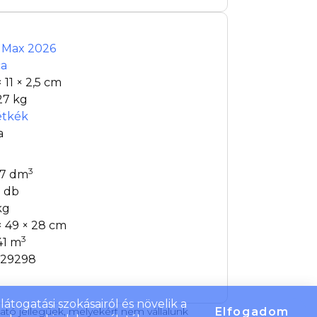
t Max 2026
ca
× 11 × 2,5 cm
27 kg
étkék
a
3
37 dm
 db
kg
× 49 × 28 cm
3
41 m
29298
átogatási szokásairól és növelik a
tató jellegűek, melyekért nem vállalunk
Elfogadom