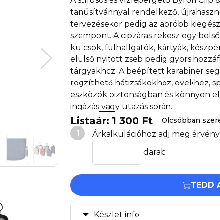
A stílusos és vízlepergető Byron Clip
tanúsítvánnyal rendelkező, újrahaszno
tervezésekor pedig az apróbb kiegész
szempont. A cipzáras rekesz egy belső
kulcsok, fülhallgatók, kártyák, készpé
elülső nyitott zseb pedig gyors hozzáf
tárgyakhoz. A beépített karabiner se
rögzíthető hátizsákokhoz, övekhez, s
eszközök biztonságban és könnyen e
ingázás vagy utazás során.
Listaár: 1 300 Ft
Olcsóbban szer
1
Árkalkulációhoz adj meg érvény
darab
TEDD 
Készlet info