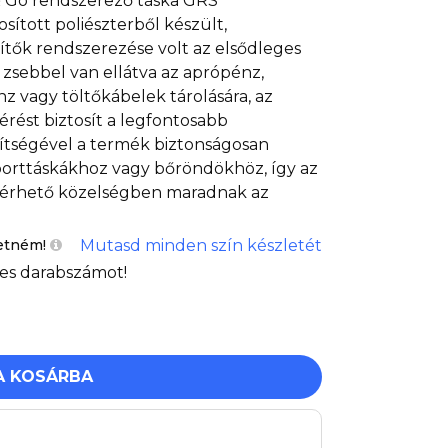
 & Go rendszerező táska GRS
sított poliészterből készült,
ítők rendszerezése volt az elsődleges
 zsebbel van ellátva az aprópénz,
nz vagy töltőkábelek tárolására, az
érést biztosít a legfontosabb
gítségével a termék biztonságosan
porttáskákhoz vagy bőröndökhöz, így az
lérhető közelségben maradnak az
Mutasd minden szín készletét
etném!
es darabszámot!
A KOSÁRBA