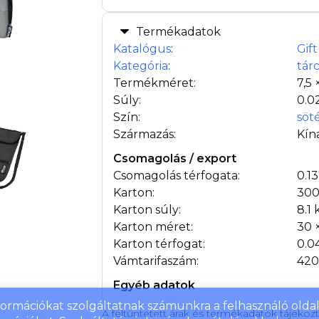
Termékadatok
Katalógus
:
Gif
Kategória
:
tár
Termékméret:
7,5 
Súly:
0.0
Szín:
söt
Származás:
Kín
Csomagolás / export
Csomagolás térfogata:
0.1
Karton:
300
Karton súly:
8.1 
Karton méret:
30 
Karton térfogat:
0.0
Vámtarifaszám:
420
Egyéb adatok
nformációkat szolgáltatnak számunkra a felhasználó oldall
A feltüntetett árak és termékadatok tájékoz