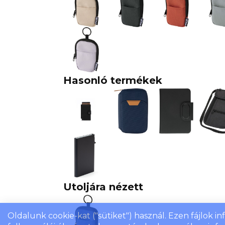
Hasonló termékek
Utoljára nézett
Oldalunk cookie-kat ("sütiket") használ. Ezen fájlok i